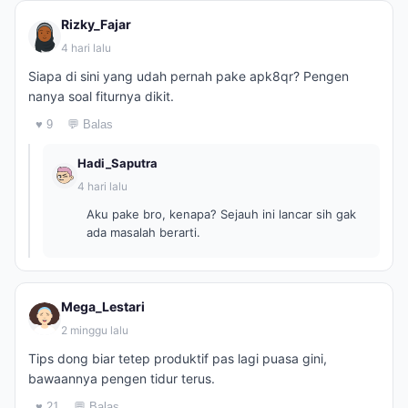
Rizky_Fajar
4 hari lalu
Siapa di sini yang udah pernah pake apk8qr? Pengen
nanya soal fiturnya dikit.
♥ 9
💬 Balas
Hadi_Saputra
4 hari lalu
Aku pake bro, kenapa? Sejauh ini lancar sih gak
ada masalah berarti.
Mega_Lestari
2 minggu lalu
Tips dong biar tetep produktif pas lagi puasa gini,
bawaannya pengen tidur terus.
♥ 21
💬 Balas