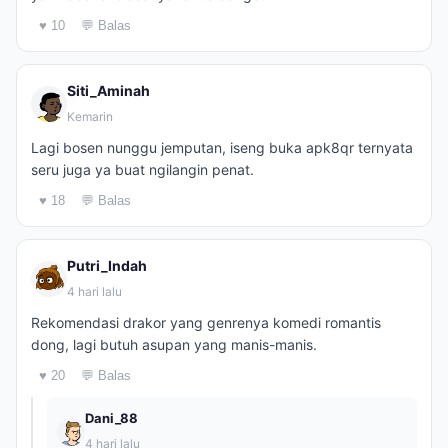
♥ 10
💬 Balas
Siti_Aminah
Kemarin
Lagi bosen nunggu jemputan, iseng buka apk8qr ternyata
seru juga ya buat ngilangin penat.
♥ 18
💬 Balas
Putri_Indah
4 hari lalu
Rekomendasi drakor yang genrenya komedi romantis
dong, lagi butuh asupan yang manis-manis.
♥ 20
💬 Balas
Dani_88
4 hari lalu