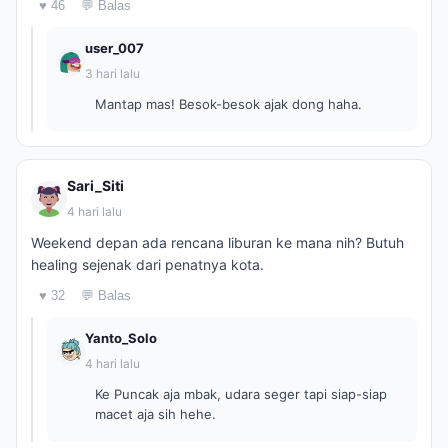
♥ 46
💬 Balas
user_007
3 hari lalu
Mantap mas! Besok-besok ajak dong haha.
Sari_Siti
4 hari lalu
Weekend depan ada rencana liburan ke mana nih? Butuh
healing sejenak dari penatnya kota.
♥ 32
💬 Balas
Yanto_Solo
4 hari lalu
Ke Puncak aja mbak, udara seger tapi siap-siap
macet aja sih hehe.