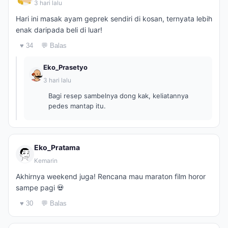
3 hari lalu
Hari ini masak ayam geprek sendiri di kosan, ternyata lebih
enak daripada beli di luar!
♥ 34
💬 Balas
Eko_Prasetyo
3 hari lalu
Bagi resep sambelnya dong kak, keliatannya
pedes mantap itu.
Eko_Pratama
Kemarin
Akhirnya weekend juga! Rencana mau maraton film horor
sampe pagi 💀
♥ 30
💬 Balas