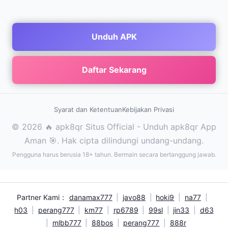
Unduh APK
Daftar Sekarang
Syarat dan Ketentuan
Kebijakan Privasi
© 2026 🔥 apk8qr Situs Official - Unduh apk8qr App
Aman 🎯. Hak cipta dilindungi undang-undang.
Pengguna harus berusia 18+ tahun. Bermain secara bertanggung jawab.
Partner Kami：
danamax777
|
javo88
|
hoki9
|
na77
|
h03
|
perang777
|
km77
|
rp6789
|
99sl
|
jin33
|
d63
|
mlbb777
|
88bos
|
perang777
|
888r