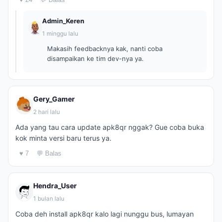
Admin_Keren
1 minggu lalu
Makasih feedbacknya kak, nanti coba
disampaikan ke tim dev-nya ya.
Gery_Gamer
2 hari lalu
Ada yang tau cara update apk8qr nggak? Gue coba buka
kok minta versi baru terus ya.
♥ 7
💬 Balas
Hendra_User
1 bulan lalu
Coba deh install apk8qr kalo lagi nunggu bus, lumayan