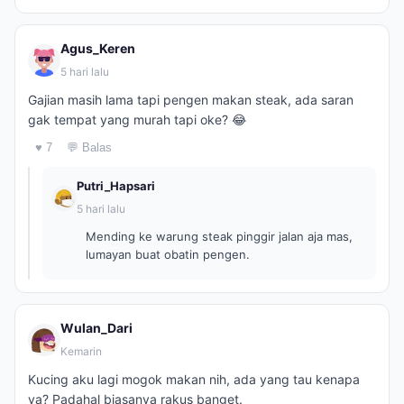
Agus_Keren
5 hari lalu
Gajian masih lama tapi pengen makan steak, ada saran
gak tempat yang murah tapi oke? 😂
♥ 7
💬 Balas
Putri_Hapsari
5 hari lalu
Mending ke warung steak pinggir jalan aja mas,
lumayan buat obatin pengen.
Wulan_Dari
Kemarin
Kucing aku lagi mogok makan nih, ada yang tau kenapa
ya? Padahal biasanya rakus banget.