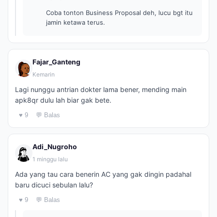
Coba tonton Business Proposal deh, lucu bgt itu
jamin ketawa terus.
Fajar_Ganteng
Kemarin
Lagi nunggu antrian dokter lama bener, mending main
apk8qr dulu lah biar gak bete.
♥ 9
💬 Balas
Adi_Nugroho
1 minggu lalu
Ada yang tau cara benerin AC yang gak dingin padahal
baru dicuci sebulan lalu?
♥ 9
💬 Balas