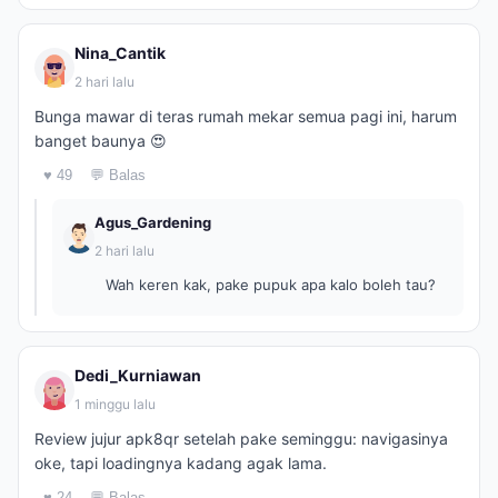
Nina_Cantik
2 hari lalu
Bunga mawar di teras rumah mekar semua pagi ini, harum
banget baunya 😍
♥ 49
💬 Balas
Agus_Gardening
2 hari lalu
Wah keren kak, pake pupuk apa kalo boleh tau?
Dedi_Kurniawan
1 minggu lalu
Review jujur apk8qr setelah pake seminggu: navigasinya
oke, tapi loadingnya kadang agak lama.
♥ 24
💬 Balas