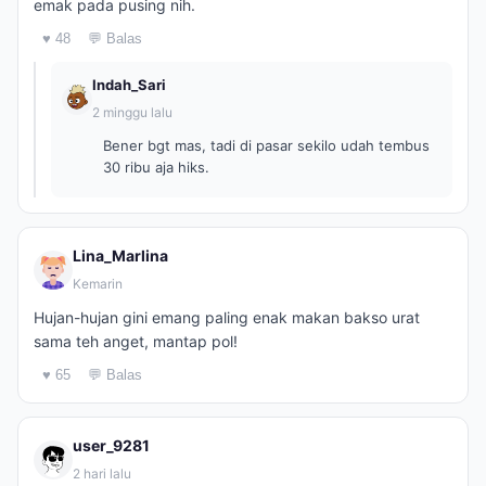
emak pada pusing nih.
♥ 48
💬 Balas
Indah_Sari
2 minggu lalu
Bener bgt mas, tadi di pasar sekilo udah tembus
30 ribu aja hiks.
Lina_Marlina
Kemarin
Hujan-hujan gini emang paling enak makan bakso urat
sama teh anget, mantap pol!
♥ 65
💬 Balas
user_9281
2 hari lalu