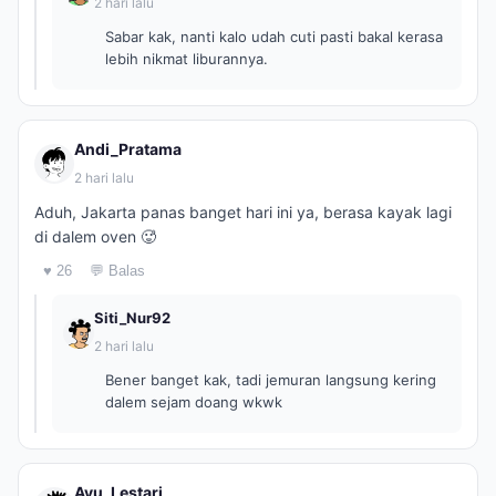
2 hari lalu
Sabar kak, nanti kalo udah cuti pasti bakal kerasa
lebih nikmat liburannya.
Andi_Pratama
2 hari lalu
Aduh, Jakarta panas banget hari ini ya, berasa kayak lagi
di dalem oven 🥵
♥ 26
💬 Balas
Siti_Nur92
2 hari lalu
Bener banget kak, tadi jemuran langsung kering
dalem sejam doang wkwk
Ayu_Lestari