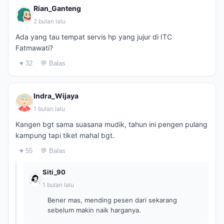
Rian_Ganteng
2 bulan lalu
Ada yang tau tempat servis hp yang jujur di ITC
Fatmawati?
♥ 32
💬 Balas
Indra_Wijaya
1 bulan lalu
Kangen bgt sama suasana mudik, tahun ini pengen pulang
kampung tapi tiket mahal bgt.
♥ 55
💬 Balas
Siti_90
1 bulan lalu
Bener mas, mending pesen dari sekarang
sebelum makin naik harganya.