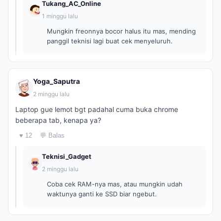
Tukang_AC_Online
1 minggu lalu
Mungkin freonnya bocor halus itu mas, mending
panggil teknisi lagi buat cek menyeluruh.
Yoga_Saputra
2 minggu lalu
Laptop gue lemot bgt padahal cuma buka chrome
beberapa tab, kenapa ya?
♥ 12
💬 Balas
Teknisi_Gadget
2 minggu lalu
Coba cek RAM-nya mas, atau mungkin udah
waktunya ganti ke SSD biar ngebut.