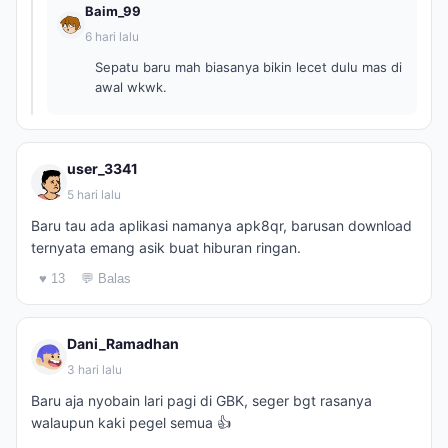
Baim_99
6 hari lalu
Sepatu baru mah biasanya bikin lecet dulu mas di
awal wkwk.
user_3341
5 hari lalu
Baru tau ada aplikasi namanya apk8qr, barusan download
ternyata emang asik buat hiburan ringan.
♥ 13
💬 Balas
Dani_Ramadhan
3 hari lalu
Baru aja nyobain lari pagi di GBK, seger bgt rasanya
walaupun kaki pegel semua 👍