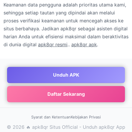
Keamanan data pengguna adalah prioritas utama kami,
sehingga setiap tautan yang dipindai akan melalui
proses verifikasi keamanan untuk mencegah akses ke
situs berbahaya. Jadikan apk8qr sebagai asisten digital
harian Anda untuk efisiensi maksimal dalam beraktivitas
di dunia digital
apk8qr resmi
..
apk8qr apk
.
Unduh APK
Daftar Sekarang
Syarat dan Ketentuan
Kebijakan Privasi
© 2026 🔥 apk8qr Situs Official - Unduh apk8qr App