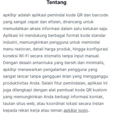
Tentang
apk8qr adalah aplikasi pemindai kode QR dan barcode
yang sangat cepat dan efisien, dirancang untuk
memudahkan akses informasi dalam satu ketukan saja.
Aplikasi ini mendukung berbagai format kode standar
industri, memungkinkan pengguna untuk memindai
menu restoran, detail harga produk, hingga konfigurasi
koneksi Wi-Fi secara otomatis tanpa input manual.
Dengan desain antarmuka yang bersih dan minimalis,
apk8qr menawarkan pengalaman pengguna yang
sangat lancar tanpa gangguan iklan yang mengganggu
produktivitas Anda. Selain fitur pemindaian, aplikasi ini
juga dilengkapi dengan alat pembuat kode QR kustom
yang memungkinkan Anda berbagi informasi kontak,
tautan situs web, atau koordinat lokasi secara instan
kepada rekan kerja atau teman
apk8qr login
..