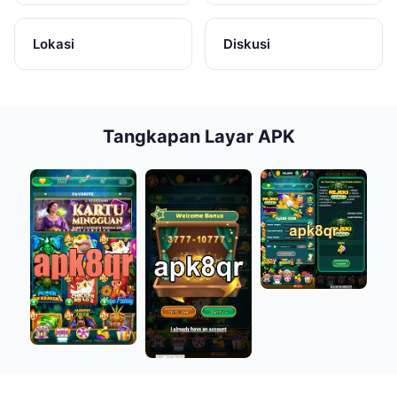
Lokasi
Diskusi
Tangkapan Layar APK