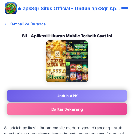
🔥 apk8qr Situs Official - Unduh apk8qr App Aman 🎯
← Kembali ke Beranda
8II – Aplikasi Hiburan Mobile Terbaik Saat Ini
Unduh APK
Daftar Sekarang
8II adalah aplikasi hiburan mobile modern yang dirancang untuk
memberikan pengalaman lancar kepada penggunanya. Dengan 8II,