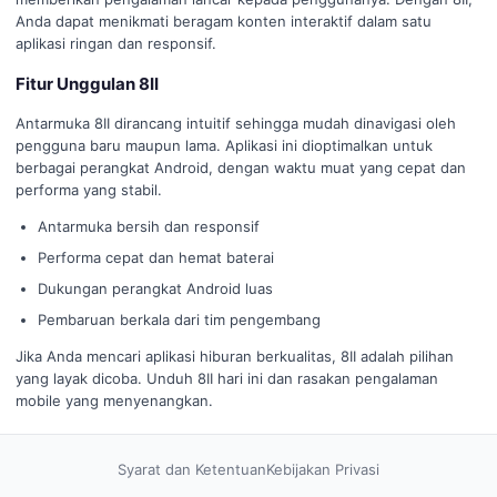
Anda dapat menikmati beragam konten interaktif dalam satu
aplikasi ringan dan responsif.
Fitur Unggulan 8II
Antarmuka 8II dirancang intuitif sehingga mudah dinavigasi oleh
pengguna baru maupun lama. Aplikasi ini dioptimalkan untuk
berbagai perangkat Android, dengan waktu muat yang cepat dan
performa yang stabil.
Antarmuka bersih dan responsif
Performa cepat dan hemat baterai
Dukungan perangkat Android luas
Pembaruan berkala dari tim pengembang
Jika Anda mencari aplikasi hiburan berkualitas, 8II adalah pilihan
yang layak dicoba. Unduh 8II hari ini dan rasakan pengalaman
mobile yang menyenangkan.
Syarat dan Ketentuan
Kebijakan Privasi